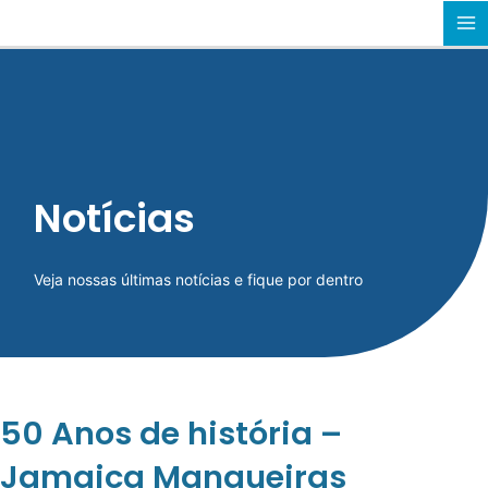
Ir
MA
para
o
M
conteúdo
Notícias
Veja nossas últimas notícias e fique por dentro
50 Anos de história –
Jamaica Mangueiras