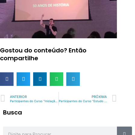
Gostou do conteúdo? Então
compartilhe
Prev
Nex
ANTERIOR
PRÓXIMA
Participantes do Curso “Iniciação à Tecnologia da Borracha” | Setembro/2018
Participantes do Curso “Estudo dos Aceleradores de Vulcanização” | Outubro/2018
Busca
Sea
Search