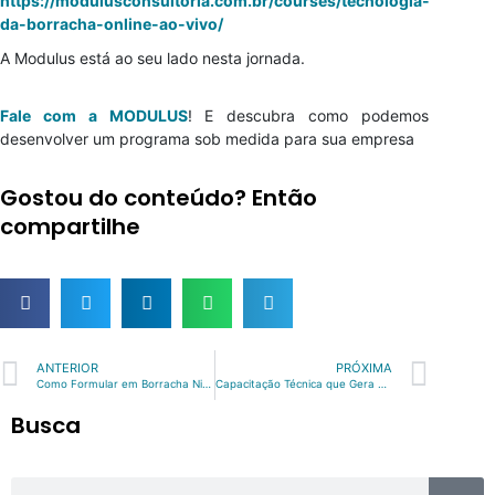
https://modulusconsultoria.com.br/courses/tecnologia-
da-borracha-online-ao-vivo/
A Modulus está ao seu lado nesta jornada.
Fale com a MODULUS
! E descubra como podemos
desenvolver um programa sob medida para sua empresa
Gostou do conteúdo? Então
compartilhe
Prev
Nex
ANTERIOR
PRÓXIMA
Como Formular em Borracha Nitrílica: Conhecimento Técnico que Impulsiona Resultados
Capacitação Técnica que Gera Resultado: Dyna investe no desenvolvimento de sua Engenharia com treinamento da Modulus
Busca
Sea
Search