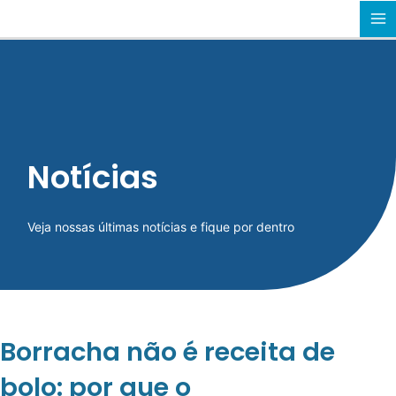
Ir
MA
para
o
M
conteúdo
Notícias
Veja nossas últimas notícias e fique por dentro
Borracha não é receita de
bolo: por que o