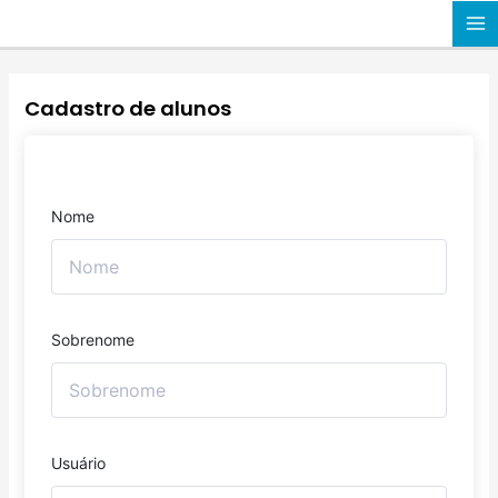
Ir
MA
para
o
M
conteúdo
Cadastro de alunos
Nome
Sobrenome
Usuário