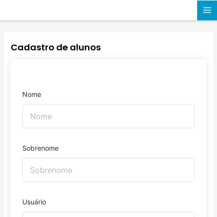
Ir
MA
para
o
M
conteúdo
Cadastro de alunos
Nome
Sobrenome
Usuário