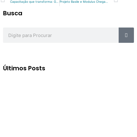
Capacitação que transforma: GDBR investe em conhecimento técnico e fortalece sua equipe com treinamento da Modulus
Projeto Basile e Modulus Chega à 4ª Edição e Amplia o Alcance do Conhecimento Técnico
Busca
Sea
Search
Últimos Posts