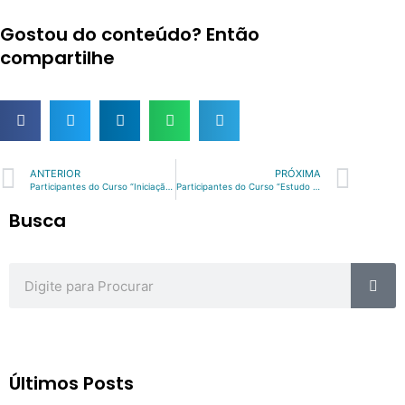
Gostou do conteúdo? Então
compartilhe
Prev
Nex
ANTERIOR
PRÓXIMA
Participantes do Curso “Iniciação à Tecnologia da Borracha” | Setembro/2020
Participantes do Curso “Estudo dos Aceleradores de Vulcanização” | Outubro/2019
Busca
Sea
Search
Últimos Posts