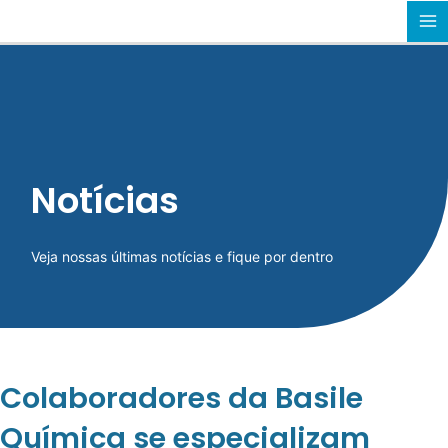
Ir
MA
para
o
M
conteúdo
Notícias
Veja nossas últimas notícias e fique por dentro
Colaboradores da Basile
Química se especializam