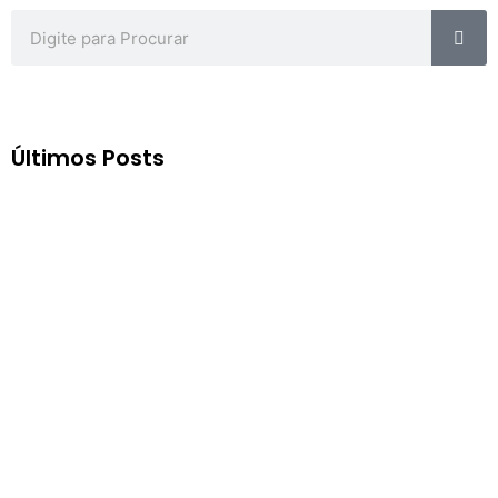
Sea
Search
Últimos Posts