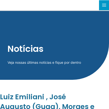
Ir
MA
para
o
M
conteúdo
Notícias
Veja nossas últimas notícias e fique por dentro
Luiz Emiliani , José
Augusto (Guga), Moraes e