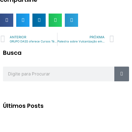
Prev
Nex
ANTERIOR
PRÓXIMA
GRUPO DASS oferece Cursos Técnicos de Borracha e EVA a seus colaboradores. | Julho/2017
Palestra sobre Vulcanização em parceria com a Flexlab | Agosto/2017
Busca
Sea
Search
Últimos Posts