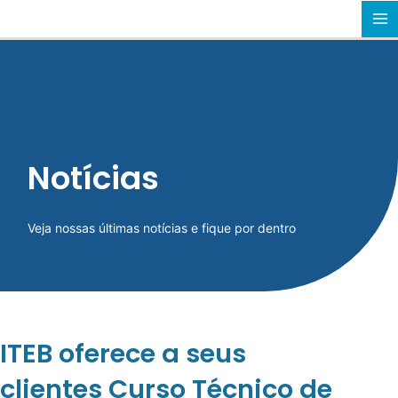
Ir
MA
para
o
M
conteúdo
Notícias
Veja nossas últimas notícias e fique por dentro
ITEB oferece a seus
clientes Curso Técnico de