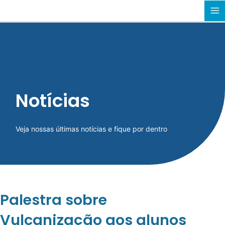
Ir
MA
para
o
M
conteúdo
Notícias
Veja nossas últimas notícias e fique por dentro
Palestra sobre
Vulcanização aos alunos