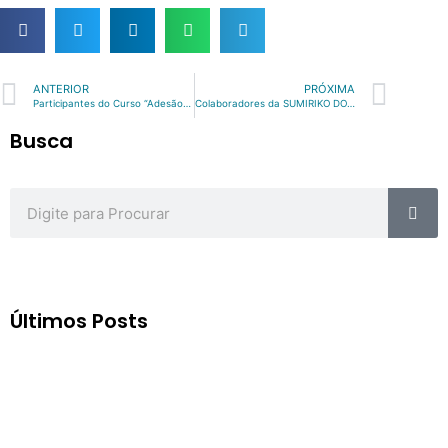
Prev
Nex
ANTERIOR
PRÓXIMA
Participantes do Curso “Adesão Borracha Metal” | Julho/2018
Colaboradores da SUMIRIKO DO BRASIL ampliam seus conhecimentos técnicos em Borracha. | Agosto/2018
Busca
Sea
Search
Últimos Posts