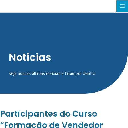
Ir
MA
para
o
M
conteúdo
Notícias
Veja nossas últimas notícias e fique por dentro
Participantes do Curso
“Formação de Vendedor