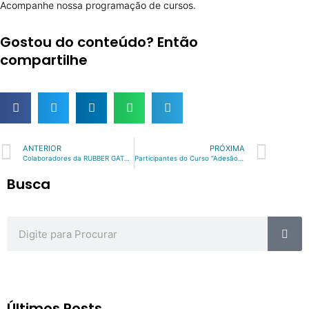
Acompanhe nossa programação de cursos.
Gostou do conteúdo? Então
compartilhe
Prev
Nex
ANTERIOR
PRÓXIMA
Colaboradores da RUBBER GATTI recebem treinamento de Reometria. | Maio/2018
Participantes do Curso “Adesão Borracha Metal” | Julho/2018
Busca
Sea
Search
Últimos Posts