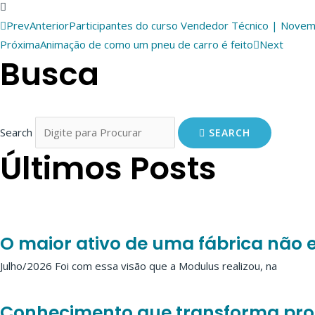
Prev
Anterior
Participantes do curso Vendedor Técnico | Nove
Próxima
Animação de como um pneu de carro é feito
Next
Busca
Search
SEARCH
Últimos Posts
O maior ativo de uma fábrica não 
Julho/2026 Foi com essa visão que a Modulus realizou, na
Conhecimento que transforma proc