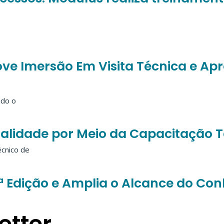
ove Imersão Em Visita Técnica e A
ndo o
ualidade por Meio da Capacitação 
cnico de
4ª Edição e Amplia o Alcance do Co
etter