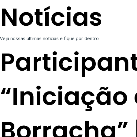
Notícias
Ir
Home
A 
para
o
conteúdo
Veja nossas últimas notícias e fique por dentro
Participan
“Iniciação
Borracha” 