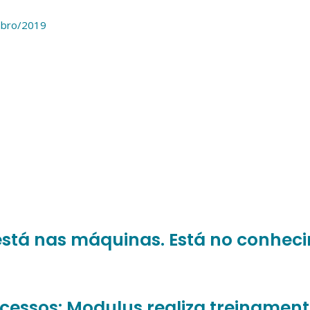
mbro/2019
está nas máquinas. Está no conhec
essos: Modulus realiza treinament