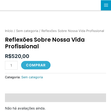
Ir
MA
para
o
M
conteúdo
Reflexões
Sobre
Nossa
Início
/
Sem categoria
/ Reflexões Sobre Nossa Vida Profissional
Vida
Reflexões Sobre Nossa Vida
Profissional
Profissional
quantidade
R$
520,00
COMPRAR
Categoria:
Sem categoria
Avaliações (0)
Não há avaliações ainda.