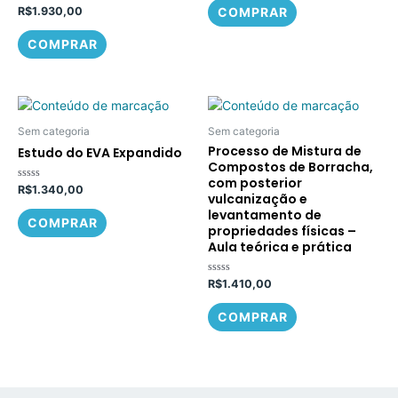
Avaliação
5
R$
1.930,00
COMPRAR
0
de
5
COMPRAR
Sem categoria
Sem categoria
Processo de Mistura de
Estudo do EVA Expandido
Compostos de Borracha,
com posterior
Avaliação
R$
1.340,00
vulcanização e
0
de
levantamento de
5
COMPRAR
propriedades físicas –
Aula teórica e prática
Avaliação
R$
1.410,00
0
de
5
COMPRAR