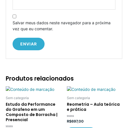
Salvar meus dados neste navegador para a próxima
vez que eu comentar.
Produtos relacionados
Sem categoria
Sem categoria
Estudo da Performance
Reometria – Aula teórica
do Grafeno em um
e prática
Composto de Borracha |
Presencial
Avaliação
R$
697,00
0
de