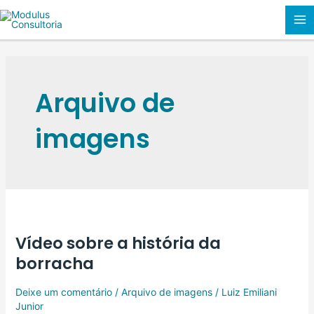
Ir
MA
para
o
M
conteúdo
Arquivo de
imagens
Vídeo
sobre
Vídeo sobre a história da
a
história
borracha
da
borracha
Deixe um comentário
/
Arquivo de imagens
/
Luiz Emiliani
Junior