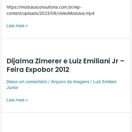
https://modulusconsultoria.com.br/wp-
content/uploads/2023/08/videoModulus.mp4
Leia mais »
Dijalma
Zimerer
Dijalma Zimerer e Luiz Emiliani Jr –
e
Luiz
Feira Expobor 2012
Emiliani
Jr
Deixe um comentário
/
Arquivo de imagens
/
Luiz Emiliani
–
Junior
Feira
Expobor
Leia mais »
2012
Luiz
Emiliani