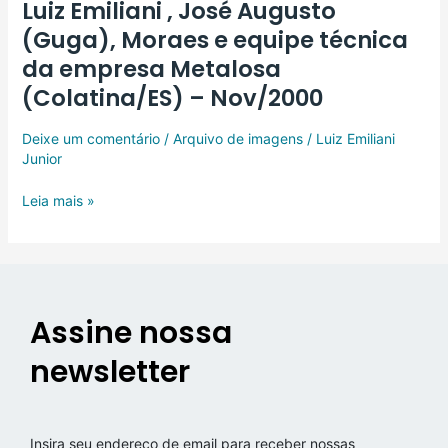
Luiz Emiliani , José Augusto
,
José
(Guga), Moraes e equipe técnica
Augusto
da empresa Metalosa
(Guga),
Moraes
(Colatina/ES) – Nov/2000
e
equipe
Deixe um comentário
/
Arquivo de imagens
/
Luiz Emiliani
técnica
Junior
da
empresa
Leia mais »
Metalosa
(Colatina/ES)
–
Nov/2000
Assine nossa
newsletter
Insira seu endereço de email para receber nossas